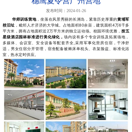
穗鹰夏令营广州营地
发布时间：2024-01-26
华师训练营地
，坐落在风景秀丽的长洲岛，紧靠历史厚重的
黄埔军
校旧址
，毗邻人才济济的大学城。占地面积80余亩，建筑面积4万6千多
平方米，拥有占地面积近2万平方米的独立运动场。校园环境优雅，
按五
星级酒店园林标准进行美化绿化
，
场内设有多个专业训练及拓展场地，
多媒体、会议室、安全设备等配套齐全,采用军事化营房住宿，干净舒
适，男女住宿分开管理，宿舍配备被褥床单枕头、衣架脸盆、标准化浴
室，热水定时供应。