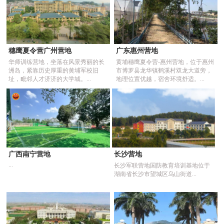
穗鹰夏令营广州营地
广东惠州营地
华师训练营地，坐落在风景秀丽的长
黄埔穗鹰夏令营-惠州营地，位于惠州
洲岛，紧靠历史厚重的黄埔军校旧
市博罗县龙华镇鹤溪村双龙大道旁，
址，毗邻人才济济的大学城。...
地理位置优越，宿舍环境舒适。...
广西南宁营地
长沙营地
...
长沙军联营地国防教育培训基地位于
湖南省长沙市望城区乌山街道...