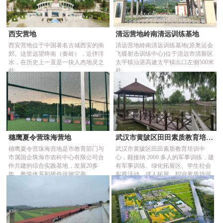
西安营地
清远营地岭南清远训练基地
西安营地位于中国著名古城西安的南
清远营地岭南清远训练基地(原奥运会
郊。这里远望终南（秦岭），近伴沣
飞碟射击训练中心)位于清远市清新区
水，在历史上一直是一块人杰地灵之
太平镇汕湛高速太平镇出口左侧500米
处。...
处...
穗鹰夏令营珠海营地
武汉市黄陂区田田素质教育培训中心
穗鹰夏令营珠海营地是市教育部门与
武汉市黄陂区田田素质教育培训中
市属国企珠海市农科中心有限公司合
心，能接纳 2000 多人的军事训练，建
作共建的综合实践基地，发展20多
有军事训练、绿化拓展区、学生社会
年，教学体系和硬件设施完善...
实践活动、成人拓展、职业素质培训
的场地和设施...