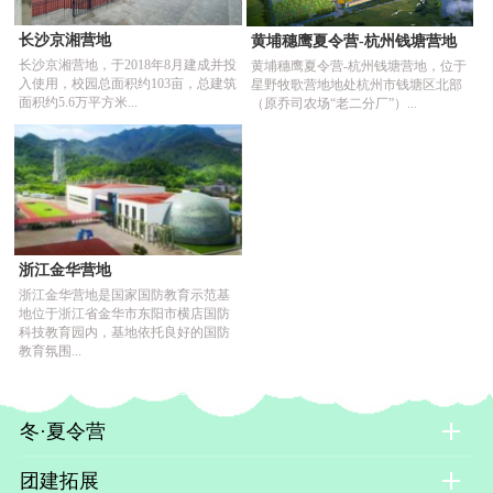
长沙京湘营地
黄埔穗鹰夏令营-杭州钱塘营地
长沙京湘营地，于2018年8月建成并投
黄埔穗鹰夏令营-杭州钱塘营地，位于
入使用，校园总面积约103亩，总建筑
星野牧歌营地地处杭州市钱塘区北部
面积约5.6万平方米...
（原乔司农场“老二分厂”）...
浙江金华营地
浙江金华营地是国家国防教育示范基
地位于浙江省金华市东阳市横店国防
科技教育园内，基地依托良好的国防
教育氛围...
冬·夏令营
团建拓展