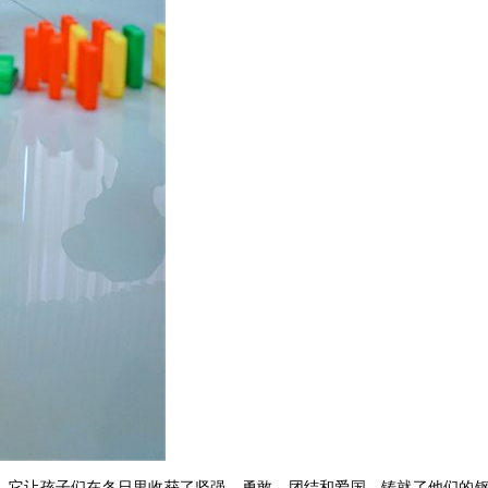
。它让孩子们在冬日里收获了坚强、勇敢、团结和爱国，铸就了他们的