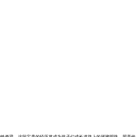
钢铁脊梁。这段宝贵的经历将成为孩子们成长道路上的璀璨明珠，照亮他