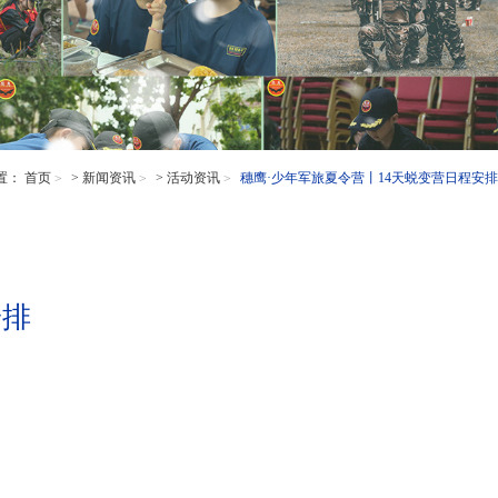
置：
首页
>
新闻资讯
>
活动资讯
穗鹰·少年军旅夏令营丨14天蜕变营日程安排
安排