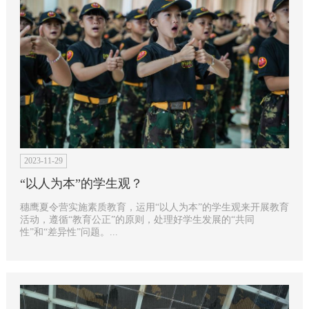
2023-11-29
“以人为本”的学生观？
穗鹰夏令营实施素质教育，运用“以人为本”的学生观来开展教育
活动，遵循“教育公正”的原则，处理好学生发展的“共同
性”和“差异性”问题。...