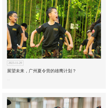
2023-11-29
展望未来，广州夏令营的雄鹰计划？
...