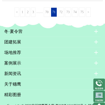
……
<
1
2
3
70
71
72
73
74
75
>
冬·夏令营
团建拓展
场地推荐
案例展示
新闻资讯
关于穗鹰
精彩图册