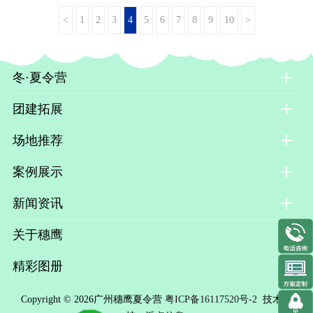
<
1
2
3
4
5
6
7
8
9
10
>
冬·夏令营
团建拓展
场地推荐
案例展示
新闻资讯
关于穗鹰
精彩图册
Copyright © 2026广州穗鹰夏令营
粤ICP备16117520号-2
技术支